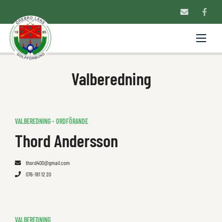
Valberedning
VALBEREDNING - ORDFÖRANDE
Thord Andersson
thord400@gmail.com
076-181 12 20
VALBEREDNING