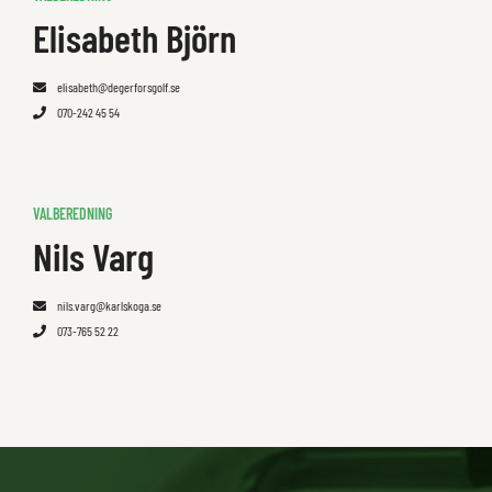
Elisabeth Björn
elisabeth@degerforsgolf.se
070-242 45 54
VALBEREDNING
Nils Varg
nils.varg@karlskoga.se
073-765 52 22