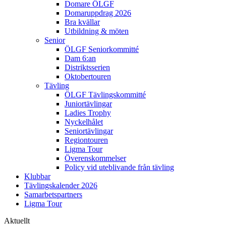
Domare ÖLGF
Domaruppdrag 2026
Bra kvällar
Utbildning & möten
Senior
ÖLGF Seniorkommitté
Dam 6:an
Distriktsserien
Oktobertouren
Tävling
ÖLGF Tävlingskommitté
Juniortävlingar
Ladies Trophy
Nyckelhålet
Seniortävlingar
Regiontouren
Ligma Tour
Överenskommelser
Policy vid uteblivande från tävling
Klubbar
Tävlingskalender 2026
Samarbetspartners
Ligma Tour
Aktuellt