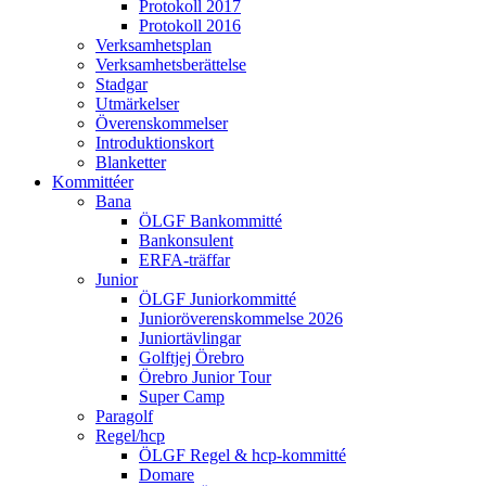
Protokoll 2017
Protokoll 2016
Verksamhetsplan
Verksamhetsberättelse
Stadgar
Utmärkelser
Överenskommelser
Introduktionskort
Blanketter
Kommittéer
Bana
ÖLGF Bankommitté
Bankonsulent
ERFA-träffar
Junior
ÖLGF Juniorkommitté
Junioröverenskommelse 2026
Juniortävlingar
Golftjej Örebro
Örebro Junior Tour
Super Camp
Paragolf
Regel/hcp
ÖLGF Regel & hcp-kommitté
Domare